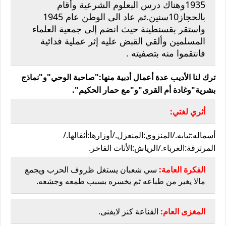
1935وهناك درس البعلوم الشرعية وأقام
بالحجاز10سنين.ثم عاد الى الوطن عام 1945
واستقر بقسنطينة حيث انضم إلى جمعية العلماء
المسلمين وألقي القبض عليه إثر عملية فدائية
فانتقموا منه بتصفيته .
ترك لنا الأديب عدة أعمال أدبية منها:"صاحبة الوحي"و"نماذج
بشرية"وغادة أم القرى"و"مع حمار الحكيم".
أثري لغتي:
أسماله:ثيابه./المنزوي:المنعزل./أوزارها:أثقالها./
المرتزقة:الغرباء./الرياش:الأثاث الفاخر.
الفكرة العامة:
سي شعبان يستغل ظروف الحرب ويجمع
مالا يغير من طباعه ثم يخسره بسبب طمعه وجشعه.
المغزى العام:
القناعة كنز لايفنى.