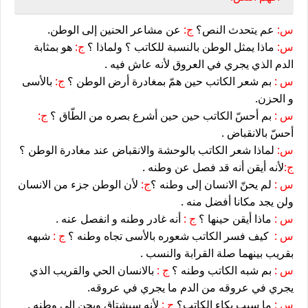
س:
عم يتحدث النص؟
ج:
عن مشاعر الحنين إلى الوطن.
س:
ماذا يمثل الوطن بالنسبة للكاتب ؟ ولماذا ؟
ج:
هو بمثابة
الدم الذي يجري في العروق لأنه عاش فيه .
س :
بم شعر الكاتب حين همّ بمغادرة أرض الوطن ؟
ج:
بالأسى
و الحزن.
س :
بم أحسّ الكاتب حين حين أشرع بصره من الطّاق ؟
ج:
أحسّ بالانقباض .
س:
لماذا شعر الكاتب بالوحشة والانقباض عند مغادرة الوطن ؟
ج:
لأنه أيقن أنه قد فصل عن وطنه .
س :
لم يحنّ الانسان إلى وطنه ؟
ج:
لأن الوطن جزء من الانسان
ولن يجد مكانا أفضل منه .
س :
ماذا أيقن حينها ؟
ج :
أنه غادر وطنه و انفصل عنه .
س :
كيف فسر الكاتب شعوره بالأسى تجاه وطنه ؟
ج :
شبهه
بقريب بينهما صلة القرابة والنسب .
س :
بم شبه الكاتب وطنه ؟
ج :
بالانسان الحي والقريب الذي
يجري في عروقه من الدم ما يجري في عروقه.
س :
ما سبب بكاء الكاتب؟
ج :
لأنه سيشتاق ويحن إلى وطنه .