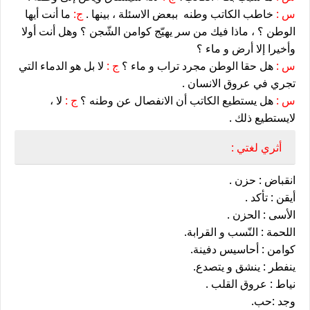
س :
خاطب الكاتب وطنه ببعض الاسئلة ، بينها .
ج:
ما أنت أيها
الوطن ؟ ، ماذا فيك من سر يهيّج كوامن الشّجن ؟ وهل أنت أولا
وأخيرا إلا أرض و ماء ؟
س :
هل حقا الوطن مجرد تراب و ماء ؟
ج :
لا بل هو الدماء التي
تجري في عروق الانسان .
س :
هل يستطيع الكاتب أن الانفصال عن وطنه ؟
ج :
لا ،
لايستطيع ذلك .
أثري لغتي :
انقباض : حزن .
أيقن : تأكد .
الأسى : الحزن .
اللحمة : النّسب و القرابة.
كوامن : أحاسيس دفينة.
ينفطر : ينشق و يتصدع.
نياط : عروق القلب .
وجد :حب.