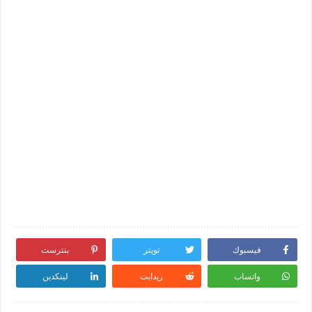
فيسبوك
تويتر
بنترست
واتساب
ريدايت
لينكدين