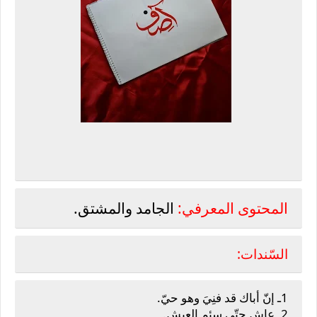
ا
لمحتوى المعرفي:
الجامد والمشتق.
السّندات:
1ـ إنّ أباك قد فنِيَ وهو حيّ.
2ـ عاش حتّى سئم العيش.