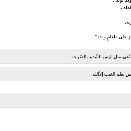
م يولد".
تقطف.
ه.
َ على طعامٍ واحد".
ّفي،مثل: ليس الشّديد بالصّرعة.
يعلم الغيب إلاّالله.