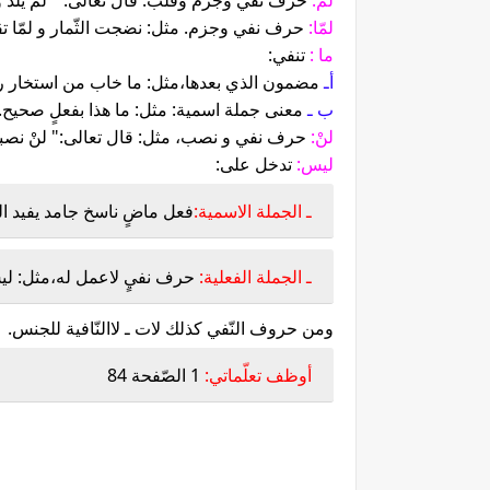
لم:
حرف نفي وجزم وقلب. قال تعالى: " لم يلد ول
لمّا:
حرف نفي وجزم. مثل: نضجت الثّمار و لمّا 
ما :
تنفي:
أـ
مضمون الذي بعدها،مثل: ما خاب من استخار رب
ب ـ
معنى جملة اسمية: مثل: ما هذا بفعلٍ صحيح.
لنْ:
حرف نفي و نصب، مثل: قال تعالى:" لنْ نصبر
ليس:
تدخل على:
ـ الجملة الاسمية:
فعل ماضٍ ناسخ جامد يفيد الن
ـ الجملة الفعلية:
حرف نفيٍ لاعمل له،مثل: ليس 
ومن حروف النّفي كذلك لات ـ لاالنّافية للجنس.
أوظف تعلّماتي:
1 الصّفحة 84