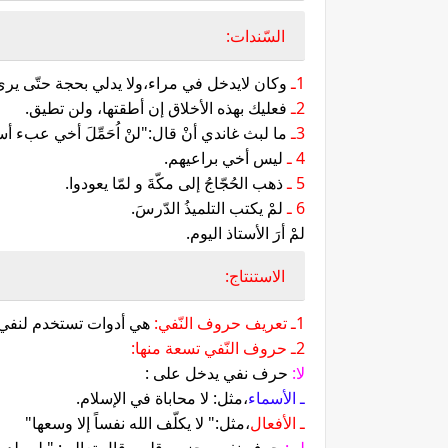
السّندات:
1ـ
وكان لايدخل في مراء،ولا يدلي بحجة حتّى يرى ق
2ـ
فعليك بهذه الأخلاق إن أطقتها، ولن تطيق.
3ـ
ما لبث غاندي أنْ قال:"لنْ اُحَمِّلَ أخي عبء أ
4 ـ
ليس أخي براعيهم.
5 ـ
ذهب الحُجّاجُ إلى مكّةَ و لمّا يعودوا.
6 ـ
لمْ يكتب التلميذُ الدّرسَ.
لمْ أرَ الأستاذ اليوم.
الاستنتاج:
1ـ تعريف حروف النّفي:
هي أدوات تستخدم لنفي 
2ـ حروف النّفي تسعة منها:
لا:
حرف نفي يدخل على :
ـ الأسماء
،مثل: لا محاباة في الإسلام.
ـ الأفعال
،مثل:" لا يكلّف الله نفساً إلا وسعها"