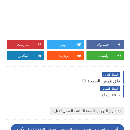
فيسبوك
تويتر
بنترست
واتساب
ريدايت
لينكدين
المقال التالي
قلق مُمض. الصفحة 12
المقال السابق
حصّة إدماج.
شرح للدروس السنة الثالثة - الفصل الأول-
أخر المواضيع من قسم : شرح للدروس السنة الثالثة - الفصل الأول-