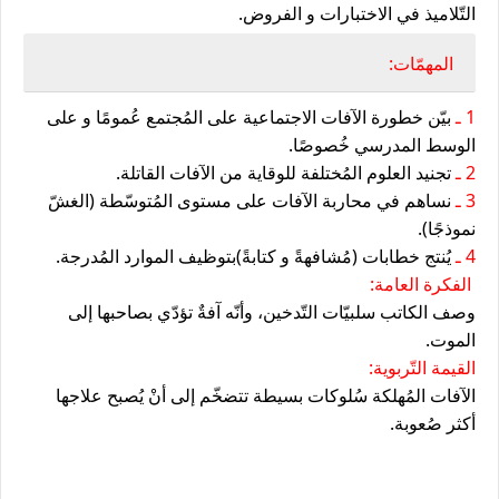
التّلاميذ في الاختبارات و الفروض.
المهمّات:
1 ـ
بيّن خطورة الآفات الاجتماعية على المُجتمع عُمومًا و على
الوسط المدرسي خُصوصًا.
2 ـ
تجنيد العلوم المُختلفة للوقاية من الآفات القاتلة.
3 ـ
نساهم في محاربة الآفات على مستوى المُتوسّطة (الغشّ
نموذجًا).
4 ـ
يُنتج خطابات (مُشافهةً و كتابةً)بتوظيف الموارد المُدرجة.
الفكرة العامة:
وصف الكاتب سلبيّات التّدخين، وأنّه آفةٌ تؤدّي بصاحبها إلى
الموت.
القيمة التّربوية:
الآفات المُهلكة سُلوكات بسيطة تتضخّم إلى أنْ يُصبح علاجها
أكثر صُعوبة.