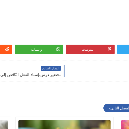
بنترست
واتساب
المقال السابق
تحضير درس:إسناد الفعل النّاقص إلى 
لفصل الثاني-