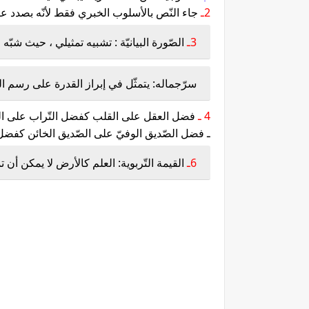
2ـ
جاء النّص بالأسلوب الخبري فقط لأنّه بصدد 
3ـ
الصّورة البيانيّة : تشبيه تمثيلي ، حيث شبّه ا
سرّجماله: يتمثّل في إبراز القدرة على رسم الم
4 ـ
فضل العقل على القلب كفضل التّراب على الن
ـ فضل الصّديق الوفيّ على الصّديق الخائن كفض
6ـ
القيمة التّربوية: العلم كالأرض لا يمكن أن