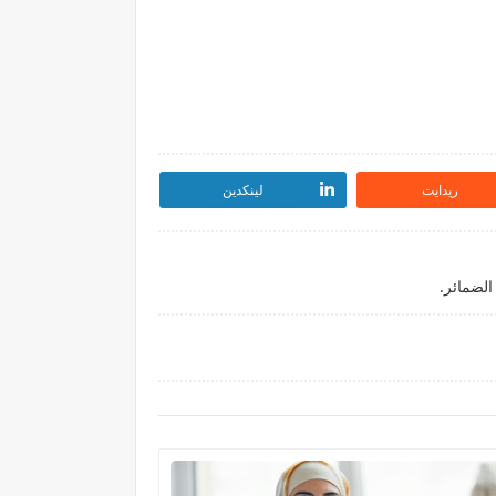
ريدايت
لينكدين
الضمائر.