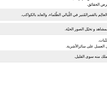
عرض الحقائق.
لعالِم بالقمرالمُنير في اللّيالي الظّلماء، والعابد بالكواكب.
شاهد و تخيّل الصور الحيّة.
ّبات.
ل العسل على سائرالأشربة.
 تملك منه سوى القليل.