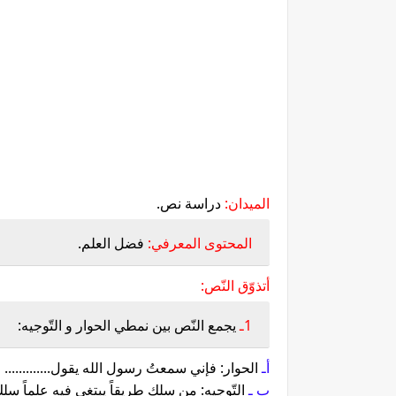
الميدان:
دراسة نص.
المحتوى المعرفي:
فضل العلم.
أتذوّق النّص:
1ـ
يجمع النّص بين نمطي الحوار و التّوجيه:
أـ
الحوار: فإني سمعتُ رسول الله يقول.............
ب ـ
التّوجيه: من سلك طريقاً يبتغي فيه علماً سلك ا