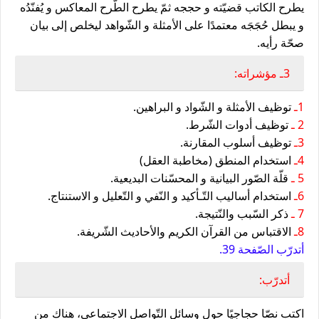
يطرح الكاتب قضيّته و حججه ثمّ يطرح الطّرح المعاكس و يُفنّدُه
و يبطل حُجَجَه معتمدًا على الأمثلة و الشّواهد ليخلص إلى بيان
صحّة رأيه.
3ـ مؤشراته:
1ـ
توظيف الأمثلة و الشّواد و البراهين.
2 ـ
توظيف أدوات الشّرط.
3ـ
توظيف أسلوب المقارنة.
4ـ
استخدام المنطق (مخاطبة العقل)
5 ـ
قلّة الصّور البيانية و المحسّنات البديعية.
6ـ
استخدام أساليب التّـأكيد و النّفي و التّعليل و الاستنتاج.
7 ـ
ذكر السّبب والنّتيجة.
8ـ
الاقتباس من القرآن الكريم والأحاديث الشّريفة.
أتدرّب الصّفحة 39.
أتدرّب:
اكتب نصّا حجاجيًا حول وسائل التّواصل الاجتماعي، هناك من