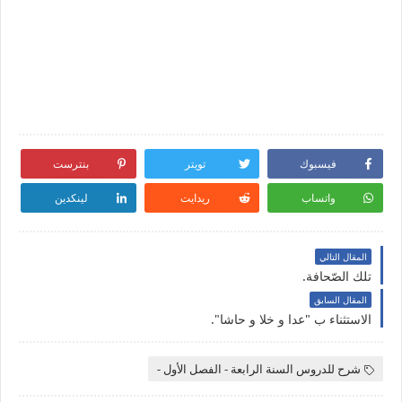
فيسبوك
تويتر
بنترست
واتساب
ريدايت
لينكدين
المقال التالي
تلك الصّحافة.
المقال السابق
الاستثناء ب "عدا و خلا و حاشا".
شرح للدروس السنة الرابعة - الفصل الأول -