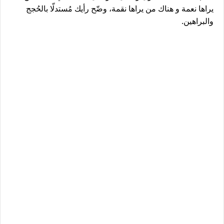
يراها نعمة و هناك من يراها نقمة، وضّح رأيك مُستدلّا بالحُجج
والبراهين.